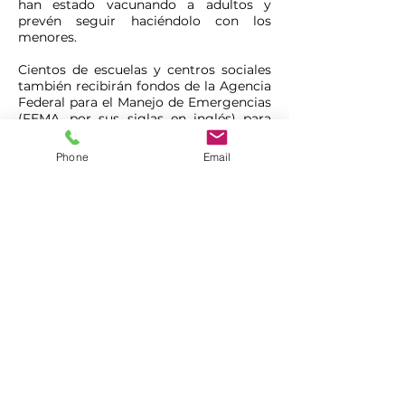
han estado vacunando a adultos y
prevén seguir haciéndolo con los
menores.
Cientos de escuelas y centros sociales
también recibirán fondos de la Agencia
Federal para el Manejo de Emergencias
(FEMA, por sus siglas en inglés) para
inmunizar a los niños.
Phone
Email
La Casa Blanca también está ayudando
a hospitales a organizar junto a iglesias
y centros sociales campañas de
inmunización durante la noche o los
fines de semana con el objetivo de que
los padres puedan llevar a sus hijos a
vacunarse cuando sea conveniente para
ellos.
Además, habrá clínicas de vacunación
en escuelas y el Gobierno emprenderá
una campaña de educación pública
para informar a los padres y resolver
sus dudas.