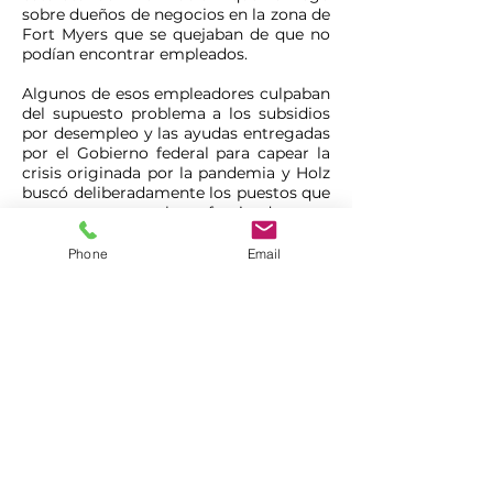
sobre dueños de negocios en la zona de
Fort Myers que se quejaban de que no
podían encontrar empleados.
Algunos de esos empleadores culpaban
del supuesto problema a los subsidios
por desempleo y las ayudas entregadas
por el Gobierno federal para capear la
crisis originada por la pandemia y Holz
buscó deliberadamente los puestos que
esas personas estaban ofreciendo.
Su conclusión tras el experimento que
Phone
Email
hizo a lo largo del mes de septiembre
es: "No están desesperados por
trabajadores, simplemente extrañan a
sus esclavos".
"Decidí hacer un estudio a ciegas
porque sigo escuchando sobre todos
estos trabajos disponibles y que nadie
quiere trabajar", escribió el 29 de
septiembre en Facebook, penúltimo día
de su experimento de 30 días.