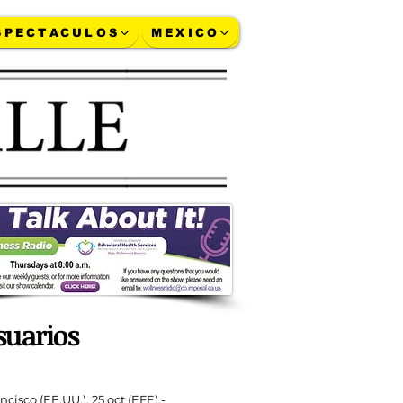
SPECTACULOS
MEXICO
ja-a-1,75-billones-su-plan
More...
suarios
ncisco (EE.UU.), 25 oct (EFE).-