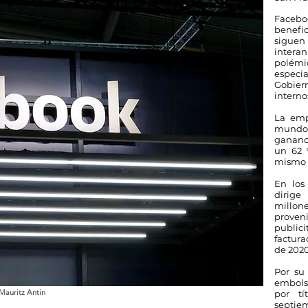
Facebo
benefi
sigue
inter
polém
especia
Gobier
interno
La emp
mundo 
gananci
un 62 
mismo p
En los
dirig
millon
prove
publici
factura
de 2020
Por su 
embolsa
Mauritz Antin
por tí
septiem