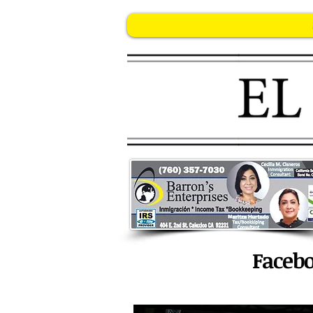
INICIO
imponen-millonaria-mult
Facebo