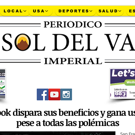
LOCAL
USA
DEPORTES
SALUD
E
a-a-supermercado
la-covid-redujo-en-mas-del-30%
biden-reba
Sirviendo la comunidad Hispana del Valle
Imperial desde 1994.
Síguenos en las redes sociales.
ok dispara sus beneficios y gana u
pese a todas las polémicas
San Fra