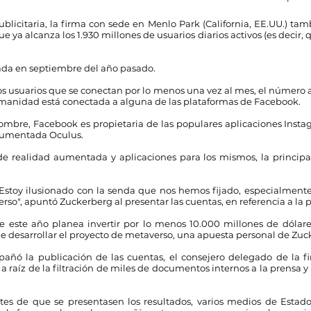
blicitaria, la firma con sede en Menlo Park (California, EE.UU.) t
e ya alcanza los 1.930 millones de usuarios diarios activos (es decir
trada en septiembre del año pasado.
s usuarios que se conectan por lo menos una vez al mes, el número a
humanidad está conectada a alguna de las plataformas de Facebook.
nombre, Facebook es propietaria de las populares aplicaciones Ins
 aumentada Oculus.
de realidad aumentada y aplicaciones para los mismos, la principal
stoy ilusionado con la senda que nos hemos fijado, especialmente en
erso", apuntó Zuckerberg al presentar las cuentas, en referencia a l
e este año planea invertir por lo menos 10.000 millones de dólar
de desarrollar el proyecto de metaverso, una apuesta personal de Zuc
pañó la publicación de las cuentas, el consejero delegado de la fi
a raíz de la filtración de miles de documentos internos a la prensa 
tes de que se presentasen los resultados, varios medios de Esta