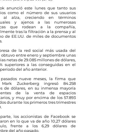
ok anunció este lunes que tanto sus
cios como el número de sus usuarios
n al alza, creciendo en términos
anuales y ajenos a las numerosas
icas que rodean a la compañía,
lmente tras la filtración a la prensa y al
no de EE.UU. de miles de documentos
s.
resa de la red social más usada del
obtuvo entre enero y septiembre unas
as netas de 29.085 millones de dólares,
% superiores a las conseguidas en el
eríodo del año anterior.
 pasados nueve meses, la firma que
e Mark Zuckerberg ingresó 84.258
es de dólares, en su inmensa mayoría
nientes de la venta de espacios
tarios, y muy por encima de los 57.893
dos durante los primeros tres trimestres
.
parte, los accionistas de Facebook se
ron en lo que va de año 10,27 dólares
tulo, frente a los 6,29 dólares de
bre del año pasado.