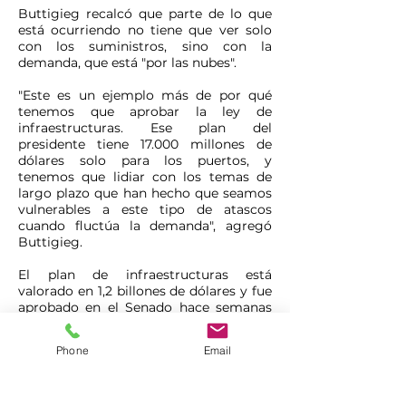
Buttigieg recalcó que parte de lo que
está ocurriendo no tiene que ver solo
con los suministros, sino con la
demanda, que está "por las nubes".
"Este es un ejemplo más de por qué
tenemos que aprobar la ley de
infraestructuras. Ese plan del
presidente tiene 17.000 millones de
dólares solo para los puertos, y
tenemos que lidiar con los temas de
largo plazo que han hecho que seamos
vulnerables a este tipo de atascos
cuando fluctúa la demanda", agregó
Buttigieg.
El plan de infraestructuras está
valorado en 1,2 billones de dólares y fue
aprobado en el Senado hace semanas
con apoyo de los dos partidos, pero
todavía está pendiente de aprobación
Phone
Email
en la Cámara Baja, que quiere votar
sobre el tema el 31 de octubre.
Ese proyecto para reconstruir