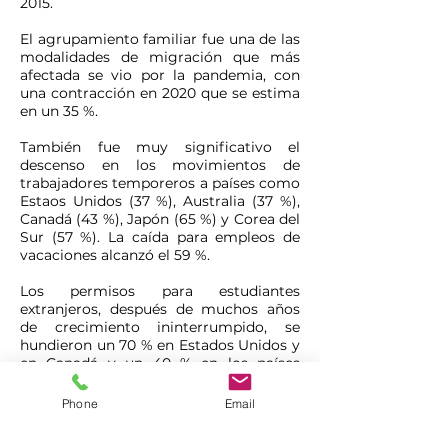
2015.
El agrupamiento familiar fue una de las
modalidades de migración que más
afectada se vio por la pandemia, con
una contracción en 2020 que se estima
en un 35 %.
También fue muy significativo el
descenso en los movimientos de
trabajadores temporeros a países como
Estaos Unidos (37 %), Australia (37 %),
Canadá (43 %), Japón (65 %) y Corea del
Sur (57 %). La caída para empleos de
vacaciones alcanzó el 59 %.
Los permisos para estudiantes
extranjeros, después de muchos años
de crecimiento ininterrumpido, se
hundieron un 70 % en Estados Unidos y
en Canadá y un 40 % en los países
europeos.
Phone
Email
CAÍDA DEL 31 % DE LAS DEMANDAS
DE ASILO