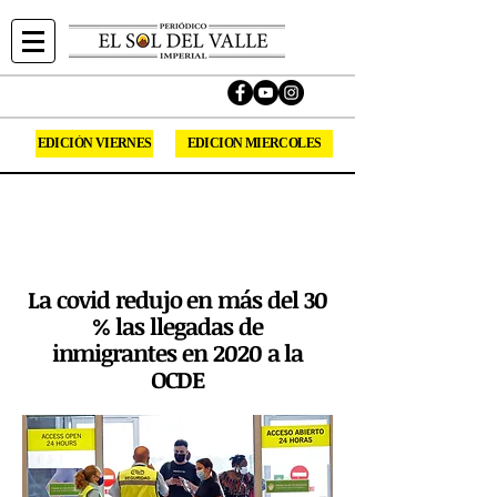
EDICIÓN VIERNES
EDICION MIERCOLES
Sirviendo la comunidad Hispana del Valle
Imperial desde 1994.
Síguenos en las redes sociales.
La covid redujo en más del 30
% las llegadas de
inmigrantes en 2020 a la
OCDE