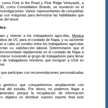
s como Fork in the Road y Pine Ridge Vineyards, a
500, como Constellation Brands, se reunieron en el
 investigaciones. Varios representantes de compañías
igo sus máquinas para demostrar las habilidades que
ar del dosel.
bra
aer y retener a los trabajadores agrícolas,
Monica
ativa de UC para el condado de Napa, y su asistente
an a cabo un sondeo entre los trabajadores agrícolas
ectan su satisfacción laboral. Determinaron que el
incrementado rápidamente en el condado de Napa a
estarse moviendo al grupo de trabajadores para llenar
ión de trabajadores hombres que inmigran a USA en
per.
s que participan con recomendaciones personalizadas
.
 genérico que compartiremos ampliamente con
 final del estudio. Por ahora, no podemos llegar a
enerales porque la recopilación de información
o objetivo es distribuir nuestro reporte final este