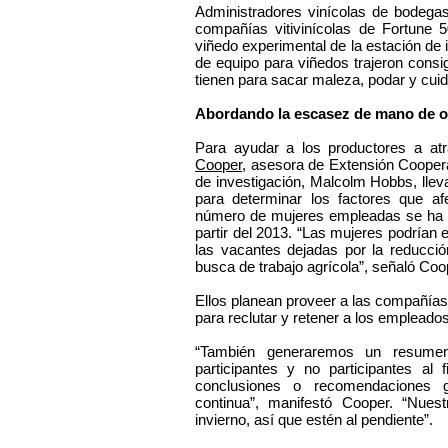
Administradores vinícolas de bodega
compañías vitivinícolas de Fortune 
viñedo experimental de la estación de
de equipo para viñedos trajeron cons
tienen para sacar maleza, podar y cuid
Abordando la escasez de mano de o
Para ayudar a los productores a atr
Cooper
, asesora de Extensión Cooper
de investigación, Malcolm Hobbs, llev
para determinar los factores que af
número de mujeres empleadas se ha 
partir del 2013. “Las mujeres podrían 
las vacantes dejadas por la reducc
busca de trabajo agrícola”, señaló Coo
Ellos planean proveer a las compañía
para reclutar y retener a los empleados
“También generaremos un resumen
participantes y no participantes al
conclusiones o recomendaciones g
continua”, manifestó Cooper. “Nuestr
invierno, así que estén al pendiente”.