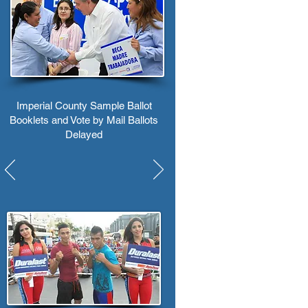
Imperial County Sample Ballot
Booklets and Vote by Mail Ballots
Delayed