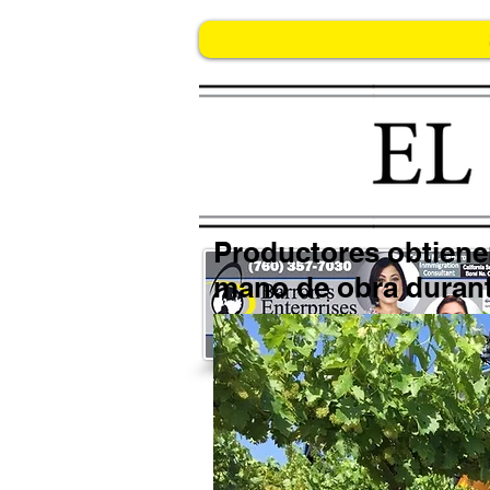
INICIO
imponen-millonaria-mult
Productores obtiene
mano de obra durant