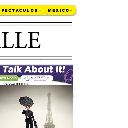
SPECTACULOS
MEXICO
ja-a-1,75-billones-su-plan
More...